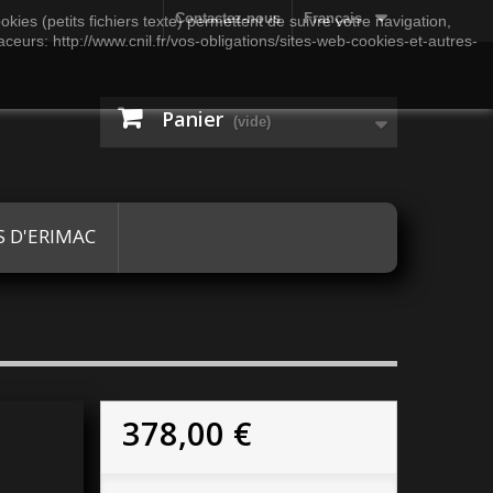
Contactez-nous
Français
kies (petits fichiers texte) permettent de suivre votre navigation,
aceurs: http://www.cnil.fr/vos-obligations/sites-web-cookies-et-autres-
Panier
(vide)
S D'ERIMAC
378,00 €