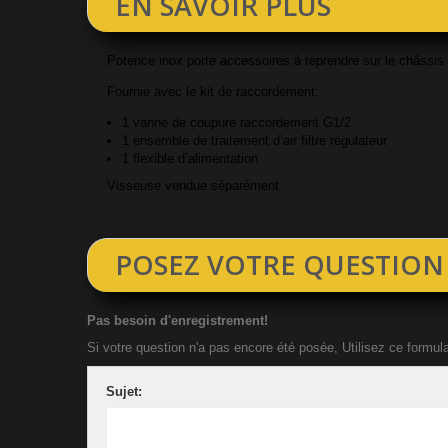
EN SAVOIR PLUS
Potence inox porte accessoires à reprendre sur le châssi
Fournie avec le kit de raccordement:
1 vanne de coupure raccordement G1/2
1 ensemble de traitement d’air filtre régulateur
1 flexible d’alimentation
Visseuse vendue séparément.
POSEZ VOTRE QUESTION
Pas besoin d'enregistrement!
Si votre question n'a pas encore été posée, Utilisez ce formul
Sujet: