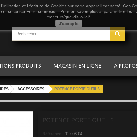
’utilisation et l'écriture de Cookies sur votre appareil connecté. Ces Coo
te et sécuriser votre connexion. Pour en savoir plus et paramétrer les tr
traceurs/que-dit-la-loi/
J'accepte
TIONS PRODUITS
MAGASIN EN LIGNE
A PROPO
IDES
ACCESSOIRES
POTENCE PORTE OUTILS
POTENCE PORTE OUTILS
Référence :
91-008-04