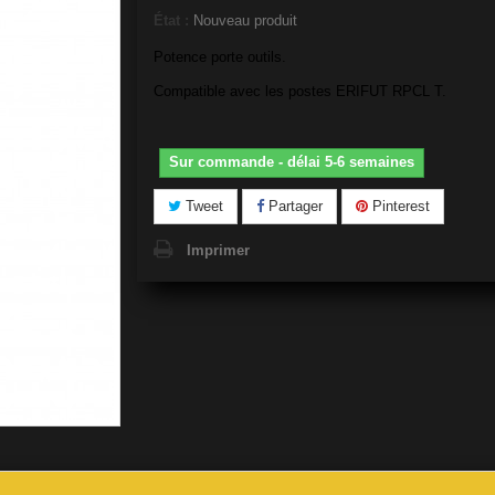
État :
Nouveau produit
Potence porte outils.
Compatible avec les postes ERIFUT RPCL T.
Sur commande - délai 5-6 semaines
Tweet
Partager
Pinterest
Imprimer