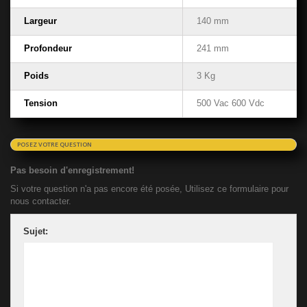
Largeur
140 mm
Profondeur
241 mm
Poids
3 Kg
Tension
500 Vac 600 Vdc
POSEZ VOTRE QUESTION
Pas besoin d'enregistrement!
Si votre question n'a pas encore été posée, Utilisez ce formulaire pour
nous contacter.
Sujet: