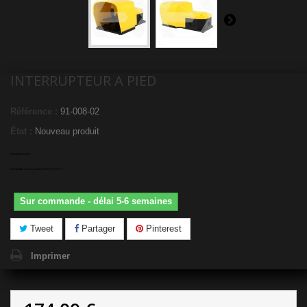
INTERRUPTEUR A PIED
Référence :
91-008-02
État :
Nouveau produit
Interrupteur à pied.
Compatible avec les postes ERIFUT RPCL T.
Sur commande - délai 5-6 semaines
Tweet
Partager
Pinterest
Imprimer