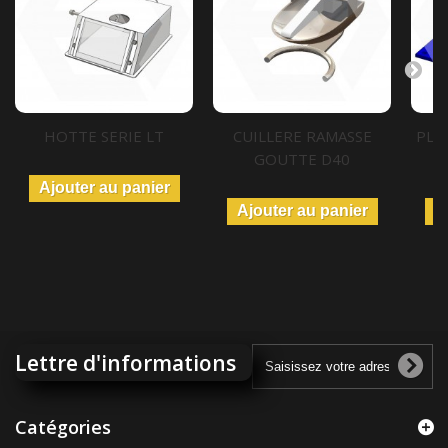
HOTTE SERIE LT
CUILLERE RAMASSE
PLA
GOUTTE D40
Ajouter au panier
Ajouter au panier
A
Lettre d'informations
Catégories