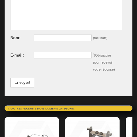
Nom:
(facultatif)
E-mail:
*
(Obligatoire
pour recevoir
votre réponse)
Envoyer!
17 AUTRES PRODUITS DANS LA MÊME CATÉGORIE :