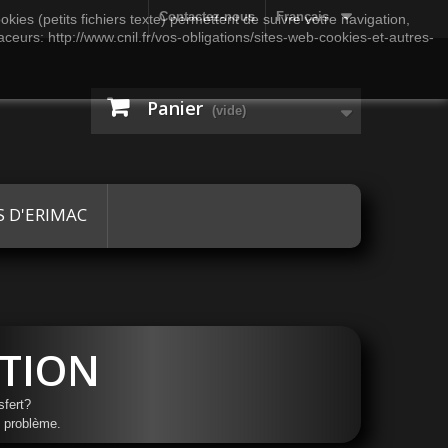
Contactez-nous
Français
kies (petits fichiers texte) permettent de suivre votre navigation,
aceurs: http://www.cnil.fr/vos-obligations/sites-web-cookies-et-autres-
Panier
(vide)
S D'ERIMAC
TION
sfert?
e problème.