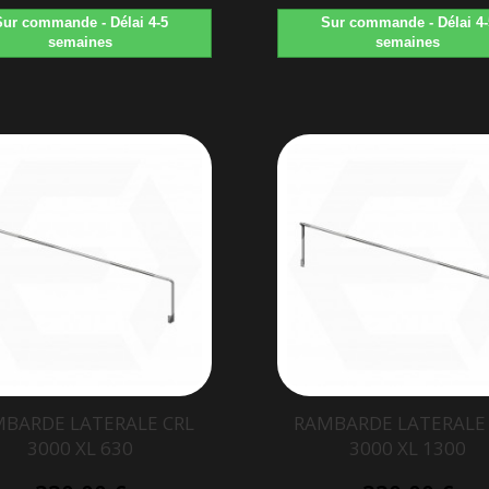
Sur commande - Délai 4-5
Sur commande - Délai 4-
semaines
semaines
BARDE LATERALE CRL
RAMBARDE LATERALE
3000 XL 630
3000 XL 1300