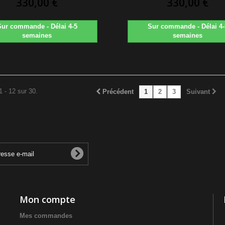
330,00 €
330,00 €
Sur commande - Délai 4-5
Sur commande - Délai 4-
semaines
semaines
1 - 12 sur 30.
Précédent
1
2
3
Suivant
Mon compte
Mes commandes