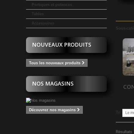
Portiques et potences
Tables
Accessoires
Sous-caté
NOUVEAUX PRODUITS
Tous les nouveaux produits
NOS MAGASINS
CO
Découvrez nos magasins
Tri
Le m
Résultats 