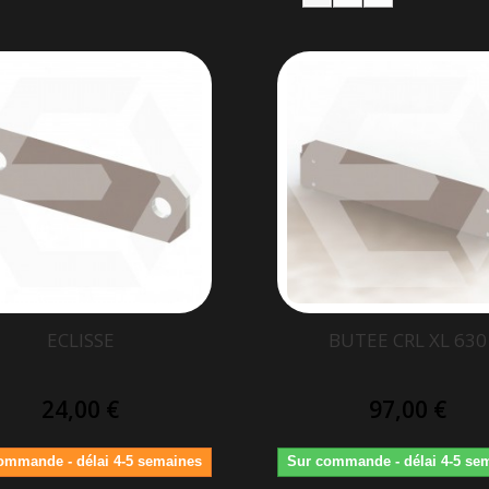
ECLISSE
BUTEE CRL XL 630
24,00 €
97,00 €
ommande - délai 4-5 semaines
Sur commande - délai 4-5 se