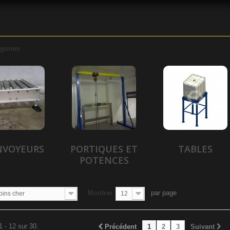
gories
NVOYEURS
PORTIQUES ET
TABLES
POTENCES
Montrer
par page
oins cher
12
1 - 12 sur 30.
Précédent
1
2
3
Suivant