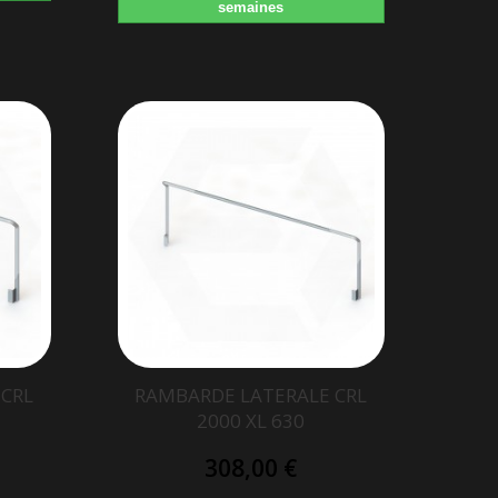
semaines
 CRL
RAMBARDE LATERALE CRL
2000 XL 630
308,00 €