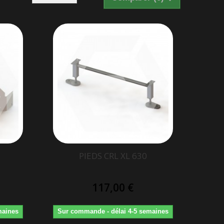
PIEDS CRL XL 630
117,00 €
maines
Sur commande - délai 4-5 semaines