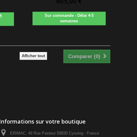
605,00 €
Sur commande - Délai 4-5
5
semaines
Afficher tout
Comparer (
0
)
Informations sur votre boutique
ERIMAC, 49 Rue Pasteur 59830 Cysoing - France