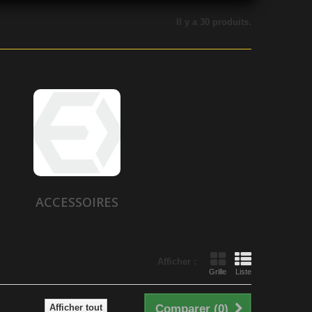
Il y a 30 produits.
ACCESSOIRES
Afficher :
Grille
Liste
Afficher tout
Comparer (
0
)