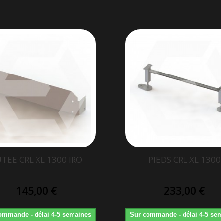
TEE CRL XL 1300 IRO
PIEDS CRL XL 1300
145,00 €
233,00 €
ommande - délai 4-5 semaines
Sur commande - délai 4-5 se