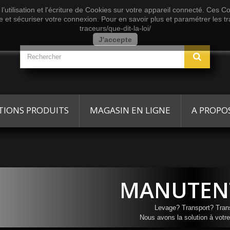
’utilisation et l'écriture de Cookies sur votre appareil connecté. Ces Coo
te et sécuriser votre connexion. Pour en savoir plus et paramétrer les tr
traceurs/que-dit-la-loi/
J'accepte
TIONS PRODUITS
MAGASIN EN LIGNE
A PROPO
MANUTEN
Levage? Transport? Tran
Nous avons la solution à votr